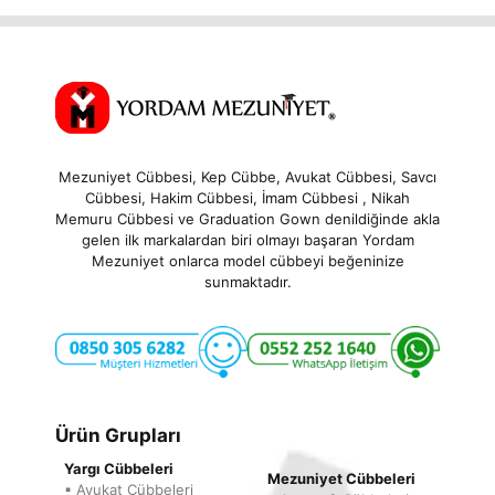
o
400,00₺.
f
5
Mezuniyet Cübbesi, Kep Cübbe, Avukat Cübbesi, Savcı
Cübbesi, Hakim Cübbesi, İmam Cübbesi , Nikah
Memuru Cübbesi ve Graduation Gown denildiğinde akla
gelen ilk markalardan biri olmayı başaran Yordam
Mezuniyet onlarca model cübbeyi beğeninize
sunmaktadır.
Ürün Grupları
Yargı Cübbeleri
Mezuniyet Cübbeleri
▪ Avukat Cübbeleri