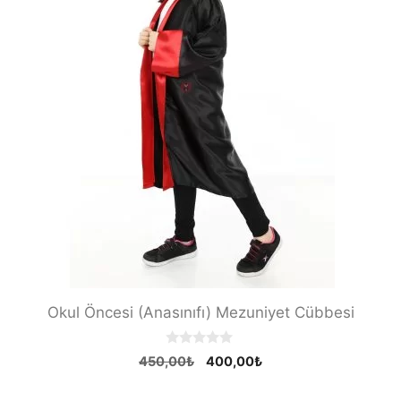
Okul Öncesi (Anasınıfı) Mezuniyet Cübbesi
0
Orijinal
Şu
450,00
₺
400,00
₺
o
fiyat:
andaki
u
t
450,00₺.
fiyat: