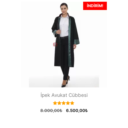
4.000,00₺.
İNDIRIM!
İpek Avukat Cübbesi
5.00
Orijinal
Şu
8.000,00
₺
6.500,00
₺
out of 5
fiyat:
andaki
8.000,00₺.
fiyat: