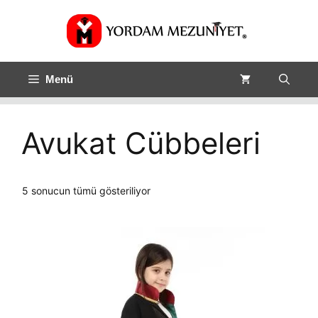
Menü
Avukat Cübbeleri
Fiyata
5 sonucun tümü gösteriliyor
göre
sıralandı:
düşükten
yükseğe