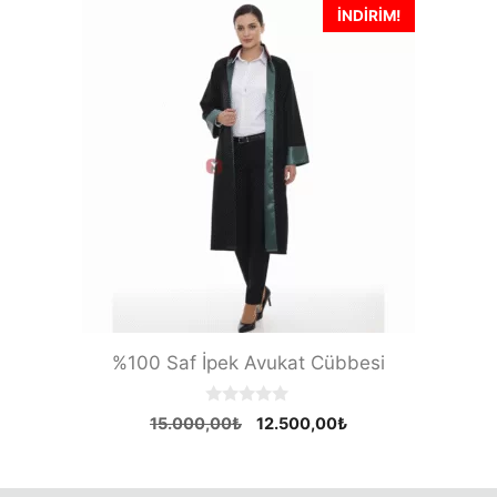
6.500,00₺.
İNDIRIM!
%100 Saf İpek Avukat Cübbesi
0
Orijinal
Şu
15.000,00
₺
12.500,00
₺
o
fiyat:
andaki
u
t
15.000,00₺.
fiyat:
o
12.500,00₺.
f