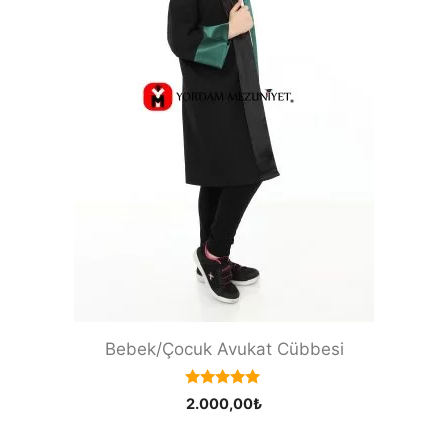
Bebek/Çocuk Avukat Cübbesi
5.00
2.000,00
₺
out of 5