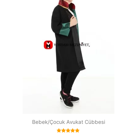
Bebek/Çocuk Avukat Cübbesi
5.00