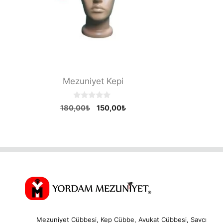
Mezuniyet Kepi
0
Orijinal
Şu
180,00
₺
150,00
₺
o
fiyat:
andaki
u
t
180,00₺.
fiyat:
o
150,00₺.
f
5
Mezuniyet Cübbesi, Kep Cübbe, Avukat Cübbesi, Savcı