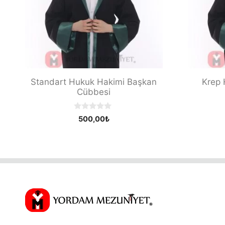
Standart Hukuk Hakimi Başkan
Krep 
Cübbesi
0
500,00
₺
o
u
t
o
f
5