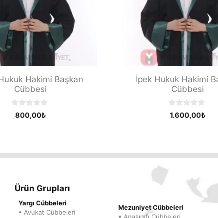
Hukuk Hakimi Başkan
İpek Hukuk Hakimi B
Cübbesi
Cübbesi
0
0
800,00
₺
1.600,00
₺
o
o
u
u
t
t
o
o
f
f
5
5
Ürün Grupları
Yargı Cübbeleri
Mezuniyet Cübbeleri
▪ Avukat Cübbeleri
▪ Anasınıfı Cübbeleri