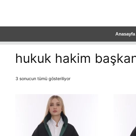
Anasayfa
hukuk hakim başkan
Fiyata
3 sonucun tümü gösteriliyor
göre
sıralandı:
düşükten
yükseğe