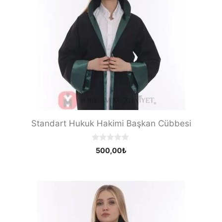
Standart Hukuk Hakimi Başkan Cübbesi
0
500,00
₺
o
u
t
o
f
5