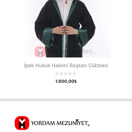
İpek Hukuk Hakimi Başkan Cübbesi
0
1.600,00
₺
o
u
t
o
f
5