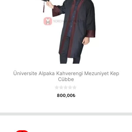
Üniversite Alpaka Kahverengi Mezuniyet Kep
Cübbe
0
800,00
₺
o
u
t
o
f
5