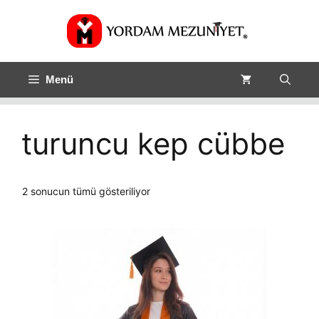
Menü
turuncu kep cübbe
Fiyata
2 sonucun tümü gösteriliyor
göre
sıralandı:
düşükten
yükseğe