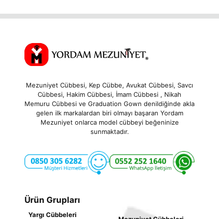
t
o
f
5
Mezuniyet Cübbesi, Kep Cübbe, Avukat Cübbesi, Savcı
Cübbesi, Hakim Cübbesi, İmam Cübbesi , Nikah
Memuru Cübbesi ve Graduation Gown denildiğinde akla
gelen ilk markalardan biri olmayı başaran Yordam
Mezuniyet onlarca model cübbeyi beğeninize
sunmaktadır.
Ürün Grupları
Yargı Cübbeleri
Mezuniyet Cübbeleri