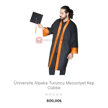
o
f
5
Üniversite Alpaka Turuncu Mezuniyet Kep
Cübbe
0
800,00
₺
o
u