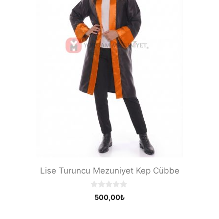
Lise Turuncu Mezuniyet Kep Cübbe
0
500,00
₺
o
u
t