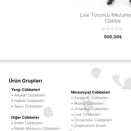
u
t
o
Lise Turuncu Mezuniy
f
5
Cübbe
0
500,00
₺
o
u
t
o
f
5
Ürün Grupları
Yargı Cübbeleri
Mezuniyet Cübbeleri
▪ Avukat Cübbeleri
▪ Anasınıfı Cübbeleri
▪ Hakim Cübbeleri
▪ İlkokul Cübbeleri
▪ Savcı Cübbeleri
▪ Ortaokul Cübbeleri
▪ Lise Cübbeleri
Diğer Cübbeler
▪ Üniversite Cübbeleri
▪ İmam Cübbeleri
▪ Graduation Gown
▪ Nikah Memuru Cübbeleri