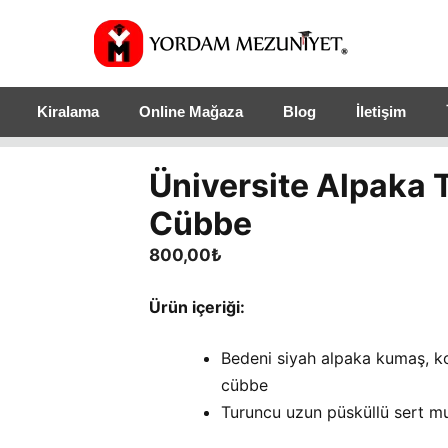
Kiralama
Online Mağaza
Blog
İletişim
Üniversite Alpaka
Cübbe
800,00
₺
Ürün içeriği:
Bedeni siyah alpaka kumaş, ko
cübbe
Turuncu uzun püsküllü sert mu