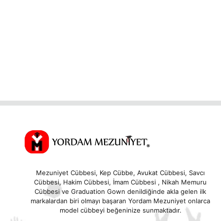
u
t
o
f
5
Mezuniyet Cübbesi, Kep Cübbe, Avukat Cübbesi, Savcı
Cübbesi, Hakim Cübbesi, İmam Cübbesi , Nikah Memuru
Cübbesi ve Graduation Gown denildiğinde akla gelen ilk
markalardan biri olmayı başaran Yordam Mezuniyet onlarca
model cübbeyi beğeninize sunmaktadır.