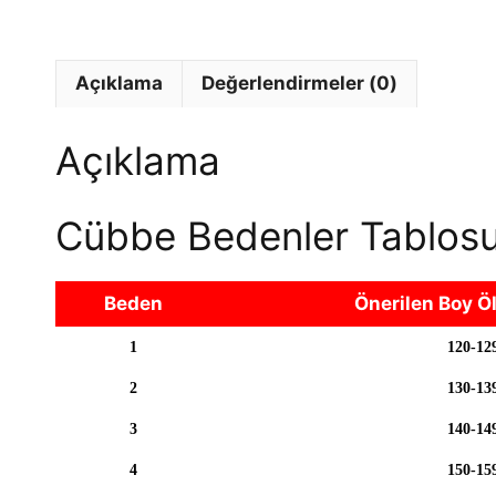
Açıklama
Değerlendirmeler (0)
Açıklama
Cübbe Bedenler Tablos
Beden
Önerilen Boy Ö
1
120-12
2
130-13
3
140-14
4
150-15