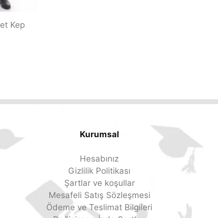
u
t
o
et Kep
f
5
Kurumsal
Hesabınız
Gizlilik Politikası
Şartlar ve koşullar
Mesafeli Satış Sözleşmesi
Ödeme ve Teslimat Bilgileri