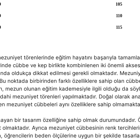
9
105
9
110
9
115
 mezuniyet törenlerinde eğitim hayatını başarıyla tamamla
inde cübbe ve kep birlikte kombinlenen iki önemli akse
ında oldukça dikkat edilmesi gerekli olmaktadır. Mezun
 Bu noktada birbirinden farklı özelliklere sahip olan cüb
erin, mezun olunan eğitim kademesiyle ilgili olduğu da sö
a dahi mezuniyet törenleri yapılmaktadır. Doğal olarak an
ilen mezuniyet cübbeleri aynı özelliklere sahip olmamakta
psayan bir tasarım özelliğine sahip olmak durumundadır
rt olmaktadır. Ayrıca mezuniyet cübbesinin renk tercihler
n, öğrencilerin beden ölçülerine uygun bir şekilde tasar