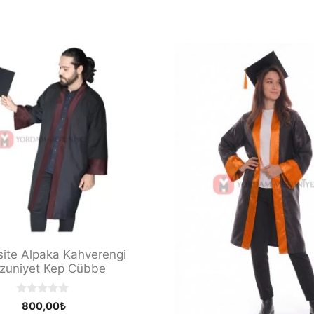
site Alpaka Kahverengi
zuniyet Kep Cübbe
0
800,00
₺
o