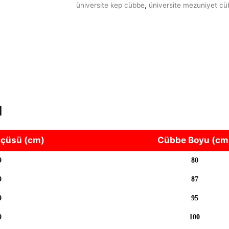
üniversite kep cübbe
,
üniversite mezuniyet cü
u
lçüsü (cm)
Cübbe Boyu (cm
9
80
9
87
9
95
9
100