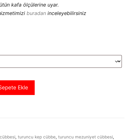
ütün kafa ölçülerine uyar.
 hizmetimizi
buradan
inceleyebilirsiniz
Sepete Ekle
 cübbesi
,
turuncu kep cübbe
,
turuncu mezuniyet cübbesi
,