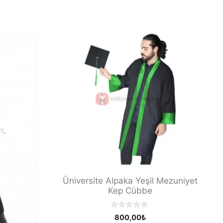
Üniversite Alpaka Yeşil Mezuniyet
Kep Cübbe
0
800,00
₺
o