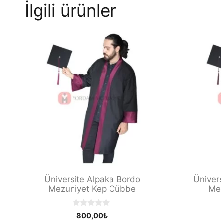
İlgili ürünler
Üniversite Alpaka Bordo
Üniver
Mezuniyet Kep Cübbe
Me
0
800,00
₺
o