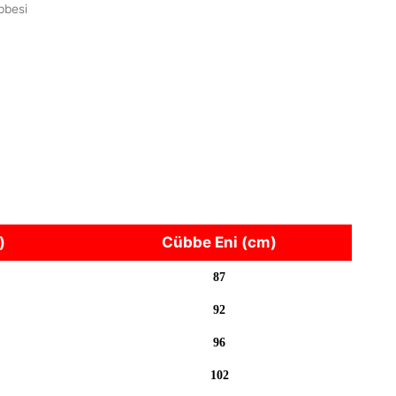
bbesi
)
Cübbe Eni (cm)
87
92
96
102