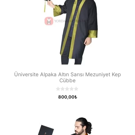
Üniversite Alpaka Altın Sarısı Mezuniyet Kep
Cübbe
0
800,00
₺
o
u
t
o
f
5