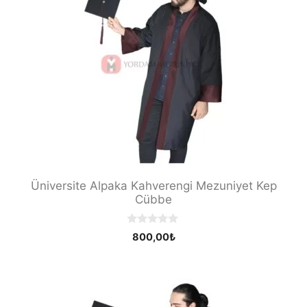
Üniversite Alpaka Kahverengi Mezuniyet Kep
Cübbe
0
800,00
₺
o
u
t
o
f
5