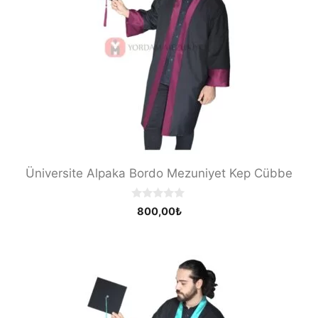
Üniversite Alpaka Bordo Mezuniyet Kep Cübbe
0
800,00
₺
o
u
t
o
f
5