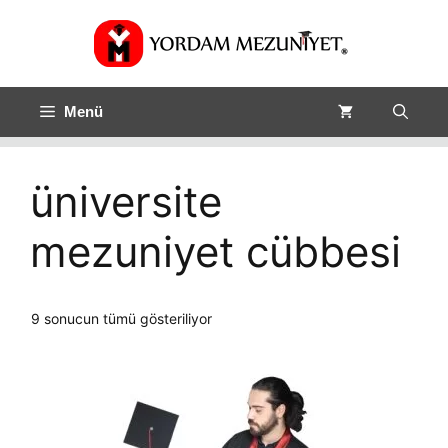
Menü
üniversite
mezuniyet cübbesi
Fiyata
9 sonucun tümü gösteriliyor
göre
sıralandı:
düşükten
yükseğe