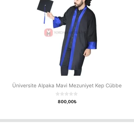
Üniversite Alpaka Mavi Mezuniyet Kep Cübbe
0
800,00
₺
o
u
t
o
f
5