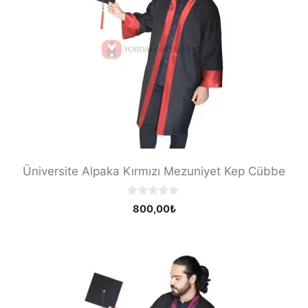
Üniversite Alpaka Kırmızı Mezuniyet Kep Cübbe
0
800,00
₺
o
u
t
o
f
5