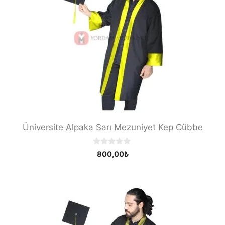
Üniversite Alpaka Sarı Mezuniyet Kep Cübbe
0
800,00
₺
o
u
t
o
f
5