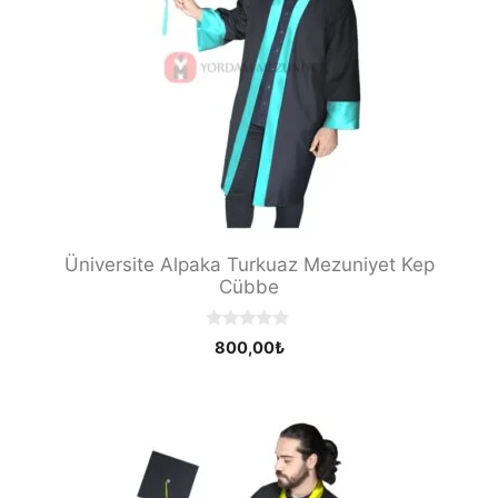
Üniversite Alpaka Turkuaz Mezuniyet Kep
Cübbe
0
800,00
₺
o
u
t
o
f
5