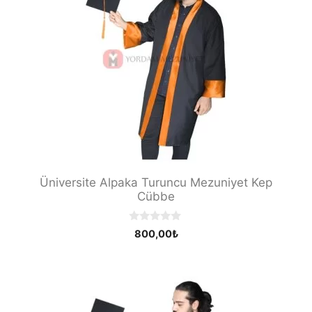
Üniversite Alpaka Turuncu Mezuniyet Kep
Cübbe
0
800,00
₺
o
u
t
o
f
5