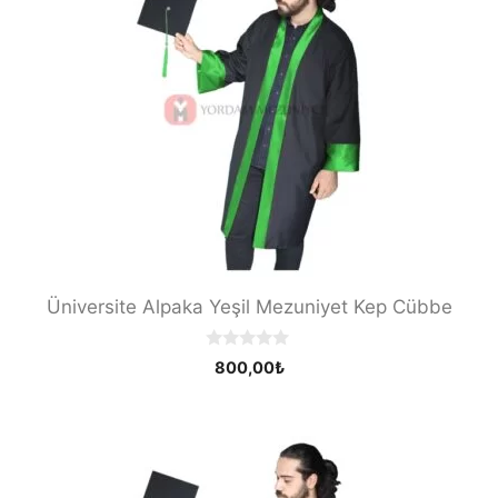
Üniversite Alpaka Yeşil Mezuniyet Kep Cübbe
0
800,00
₺
o
u
t
o
f
5