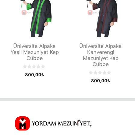
Üniversite Alpaka
Üniversite Alpaka
Yeşil Mezuniyet Kep
Kahverengi
Cübbe
Mezuniyet Kep
Cübbe
0
800,00
₺
o
0
800,00
₺
u
o
t
u
o
t
f
o
5
f
5