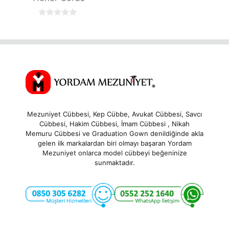
0
o
u
t
o
f
5
Mezuniyet Cübbesi, Kep Cübbe, Avukat Cübbesi, Savcı
Cübbesi, Hakim Cübbesi, İmam Cübbesi , Nikah
Memuru Cübbesi ve Graduation Gown denildiğinde akla
gelen ilk markalardan biri olmayı başaran Yordam
Mezuniyet onlarca model cübbeyi beğeninize
sunmaktadır.