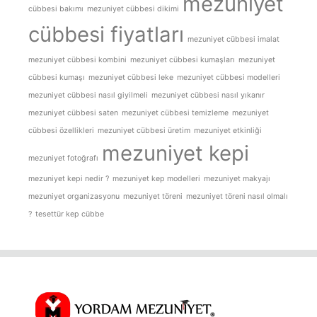
mezuniyet
cübbesi bakımı
mezuniyet cübbesi dikimi
cübbesi fiyatları
mezuniyet cübbesi imalat
mezuniyet cübbesi kombini
mezuniyet cübbesi kumaşları
mezuniyet
cübbesi kumaşı
mezuniyet cübbesi leke
mezuniyet cübbesi modelleri
mezuniyet cübbesi nasıl giyilmeli
mezuniyet cübbesi nasıl yıkanır
mezuniyet cübbesi saten
mezuniyet cübbesi temizleme
mezuniyet
cübbesi özellikleri
mezuniyet cübbesi üretim
mezuniyet etkinliği
mezuniyet kepi
mezuniyet fotoğrafı
mezuniyet kepi nedir ?
mezuniyet kep modelleri
mezuniyet makyajı
mezuniyet organizasyonu
mezuniyet töreni
mezuniyet töreni nasıl olmalı
?
tesettür kep cübbe