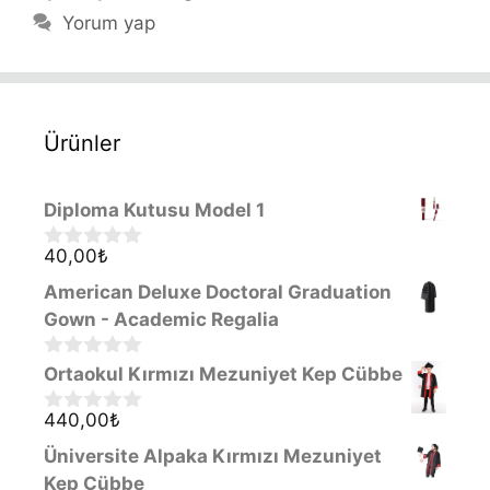
Yorum yap
Ürünler
Diploma Kutusu Model 1
40,00
₺
0
o
American Deluxe Doctoral Graduation
u
t
Gown - Academic Regalia
o
f
0
Ortaokul Kırmızı Mezuniyet Kep Cübbe
5
o
u
440,00
₺
0
t
o
o
Üniversite Alpaka Kırmızı Mezuniyet
u
f
t
Kep Cübbe
5