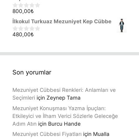
o
f
800,00
₺
0
5
o
İlkokul Turkuaz Mezuniyet Kep Cübbe
u
t
o
480,00
₺
0
f
o
5
u
t
o
f
5
Son yorumlar
Mezuniyet Cübbesi Renkleri: Anlamları ve
Seçimleri
için
Zeynep Tama
Mezuniyet Konuşması Yazma İpuçları:
Etkileyici ve İlham Verici Sözlerle Geleceğe
Adım Atın
için
Burcu Hande
Mezuniyet Cübbesi Fiyatları
için
Mualla