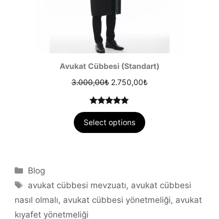
Avukat Cübbesi (Standart)
Orijinal
Şu
3.000,00
₺
2.750,00
₺
fiyat:
andaki
3.000,00₺.
fiyat:
4.97
out of
2.750,00₺.
Select options
5
Kategoriler
Blog
Etiketler
avukat cübbesi mevzuatı
,
avukat cübbesi
nasıl olmalı
,
avukat cübbesi yönetmeliği
,
avukat
kıyafet yönetmeliği