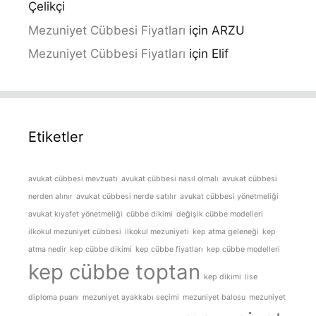
Çelikçi
Mezuniyet Cübbesi Fiyatları
için
ARZU
Mezuniyet Cübbesi Fiyatları
için
Elif
Etiketler
avukat cübbesi mevzuatı
avukat cübbesi nasıl olmalı
avukat cübbesi
nerden alınır
avukat cübbesi nerde satılır
avukat cübbesi yönetmeliği
avukat kıyafet yönetmeliği
cübbe dikimi
değişik cübbe modelleri
ilkokul mezuniyet cübbesi
ilkokul mezuniyeti
kep atma geleneği
kep
atma nedir
kep cübbe dikimi
kep cübbe fiyatları
kep cübbe modelleri
kep cübbe toptan
kep dikimi
lise
diploma puanı
mezuniyet ayakkabı seçimi
mezuniyet balosu
mezuniyet