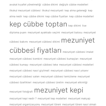
avukat kıyafet yönetmeliği
cübbe dikimi
değişik cübbe modelleri
ilkokul mezuniyet cübbesi
ilkokul mezuniyeti
kep atma geleneği
kep
atma nedir
kep cübbe dikimi
kep cübbe fiyatları
kep cübbe modelleri
kep cübbe toptan
kep dikimi
lise
diploma puanı
mezuniyet ayakkabı seçimi
mezuniyet balosu
mezuniyet
mezuniyet
cübbesi bakımı
mezuniyet cübbesi dikimi
cübbesi fiyatları
mezuniyet cübbesi imalat
mezuniyet cübbesi kombini
mezuniyet cübbesi kumaşları
mezuniyet
cübbesi kumaşı
mezuniyet cübbesi leke
mezuniyet cübbesi modelleri
mezuniyet cübbesi nasıl giyilmeli
mezuniyet cübbesi nasıl yıkanır
mezuniyet cübbesi saten
mezuniyet cübbesi temizleme
mezuniyet
cübbesi özellikleri
mezuniyet cübbesi üretim
mezuniyet etkinliği
mezuniyet kepi
mezuniyet fotoğrafı
mezuniyet kepi nedir ?
mezuniyet kep modelleri
mezuniyet makyajı
mezuniyet organizasyonu
mezuniyet töreni
mezuniyet töreni nasıl olmalı