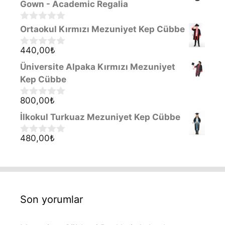
t
Gown - Academic Regalia
o
f
0
Ortaokul Kırmızı Mezuniyet Kep Cübbe
5
o
u
440,00
₺
0
t
o
o
Üniversite Alpaka Kırmızı Mezuniyet
u
f
t
Kep Cübbe
5
o
f
800,00
₺
0
5
o
İlkokul Turkuaz Mezuniyet Kep Cübbe
u
t
o
480,00
₺
0
f
o
5
u
t
o
f
5
Son yorumlar