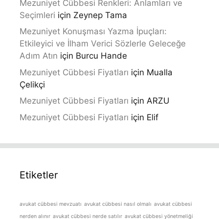
Mezuniyet Cübbesi Renkleri: Anlamları ve
Seçimleri
için
Zeynep Tama
Mezuniyet Konuşması Yazma İpuçları:
Etkileyici ve İlham Verici Sözlerle Geleceğe
Adım Atın
için
Burcu Hande
Mezuniyet Cübbesi Fiyatları
için
Mualla
Çelikçi
Mezuniyet Cübbesi Fiyatları
için
ARZU
Mezuniyet Cübbesi Fiyatları
için
Elif
Etiketler
avukat cübbesi mevzuatı
avukat cübbesi nasıl olmalı
avukat cübbesi
nerden alınır
avukat cübbesi nerde satılır
avukat cübbesi yönetmeliği