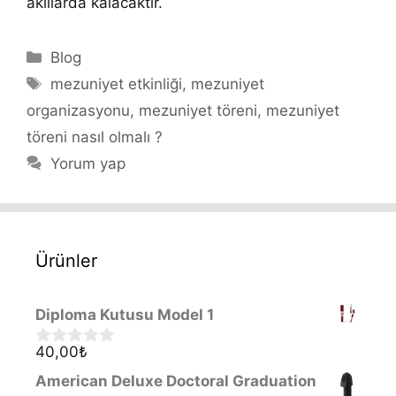
akıllarda kalacaktır.
Kategoriler
Blog
Etiketler
mezuniyet etkinliği
,
mezuniyet
organizasyonu
,
mezuniyet töreni
,
mezuniyet
töreni nasıl olmalı ?
Yorum yap
Ürünler
Diploma Kutusu Model 1
40,00
₺
0
o
American Deluxe Doctoral Graduation
u