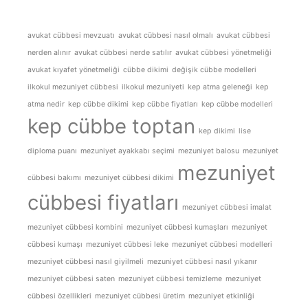
avukat cübbesi mevzuatı
avukat cübbesi nasıl olmalı
avukat cübbesi
nerden alınır
avukat cübbesi nerde satılır
avukat cübbesi yönetmeliği
avukat kıyafet yönetmeliği
cübbe dikimi
değişik cübbe modelleri
ilkokul mezuniyet cübbesi
ilkokul mezuniyeti
kep atma geleneği
kep
atma nedir
kep cübbe dikimi
kep cübbe fiyatları
kep cübbe modelleri
kep cübbe toptan
kep dikimi
lise
diploma puanı
mezuniyet ayakkabı seçimi
mezuniyet balosu
mezuniyet
mezuniyet
cübbesi bakımı
mezuniyet cübbesi dikimi
cübbesi fiyatları
mezuniyet cübbesi imalat
mezuniyet cübbesi kombini
mezuniyet cübbesi kumaşları
mezuniyet
cübbesi kumaşı
mezuniyet cübbesi leke
mezuniyet cübbesi modelleri
mezuniyet cübbesi nasıl giyilmeli
mezuniyet cübbesi nasıl yıkanır
mezuniyet cübbesi saten
mezuniyet cübbesi temizleme
mezuniyet
cübbesi özellikleri
mezuniyet cübbesi üretim
mezuniyet etkinliği