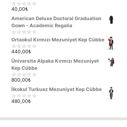
40,00
₺
0
o
American Deluxe Doctoral Graduation
u
t
Gown - Academic Regalia
o
f
0
Ortaokul Kırmızı Mezuniyet Kep Cübbe
5
o
u
440,00
₺
0
t
o
o
Üniversite Alpaka Kırmızı Mezuniyet
u
f
t
Kep Cübbe
5
o
f
800,00
₺
0
5
o
İlkokul Turkuaz Mezuniyet Kep Cübbe
u
t
o
480,00
₺
0
f
o
5
u
t
o
f