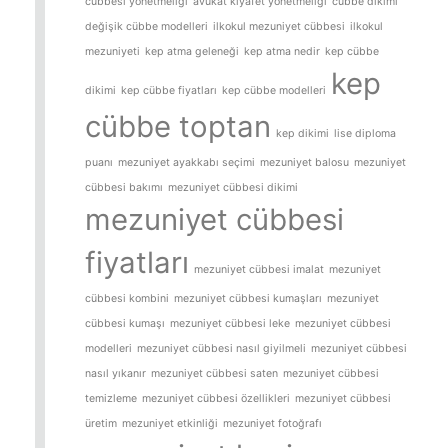
cübbesi yönetmeliği
avukat kıyafet yönetmeliği
cübbe dikimi
değişik cübbe modelleri
ilkokul mezuniyet cübbesi
ilkokul
mezuniyeti
kep atma geleneği
kep atma nedir
kep cübbe
kep
dikimi
kep cübbe fiyatları
kep cübbe modelleri
cübbe toptan
kep dikimi
lise diploma
puanı
mezuniyet ayakkabı seçimi
mezuniyet balosu
mezuniyet
cübbesi bakımı
mezuniyet cübbesi dikimi
mezuniyet cübbesi
fiyatları
mezuniyet cübbesi imalat
mezuniyet
cübbesi kombini
mezuniyet cübbesi kumaşları
mezuniyet
cübbesi kumaşı
mezuniyet cübbesi leke
mezuniyet cübbesi
modelleri
mezuniyet cübbesi nasıl giyilmeli
mezuniyet cübbesi
nasıl yıkanır
mezuniyet cübbesi saten
mezuniyet cübbesi
temizleme
mezuniyet cübbesi özellikleri
mezuniyet cübbesi
üretim
mezuniyet etkinliği
mezuniyet fotoğrafı