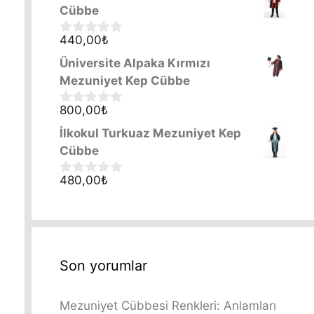
o
Cübbe
u
t
o
440,00
₺
0
f
o
Üniversite Alpaka Kırmızı
5
u
t
Mezuniyet Kep Cübbe
o
f
800,00
₺
0
5
o
İlkokul Turkuaz Mezuniyet Kep
u
t
Cübbe
o
f
480,00
₺
0
5
o
u
t
o
f
5
Son yorumlar
Mezuniyet Cübbesi Renkleri: Anlamları