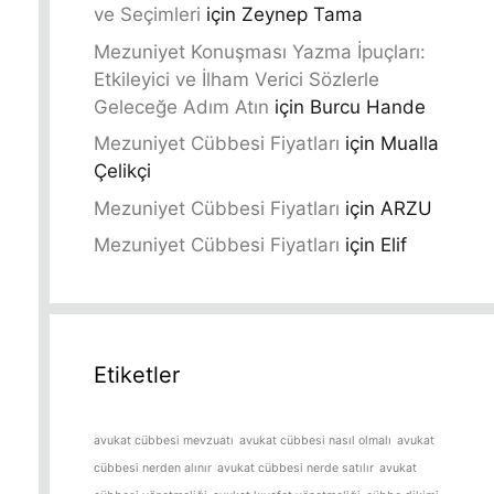
ve Seçimleri
için
Zeynep Tama
Mezuniyet Konuşması Yazma İpuçları:
Etkileyici ve İlham Verici Sözlerle
Geleceğe Adım Atın
için
Burcu Hande
Mezuniyet Cübbesi Fiyatları
için
Mualla
Çelikçi
Mezuniyet Cübbesi Fiyatları
için
ARZU
Mezuniyet Cübbesi Fiyatları
için
Elif
Etiketler
avukat cübbesi mevzuatı
avukat cübbesi nasıl olmalı
avukat
cübbesi nerden alınır
avukat cübbesi nerde satılır
avukat