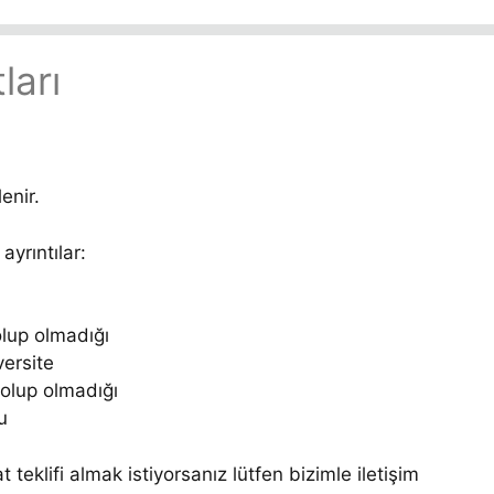
ları
enir.
ayrıntılar:
lup olmadığı
versite
k olup olmadığı
u
teklifi almak istiyorsanız lütfen bizimle iletişim