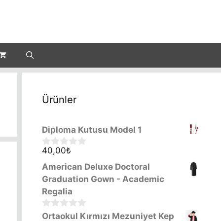
Ürünler
Diploma Kutusu Model 1
40,00
₺
0
o
American Deluxe Doctoral
u
t
Graduation Gown - Academic
o
Regalia
f
5
0
Ortaokul Kırmızı Mezuniyet Kep