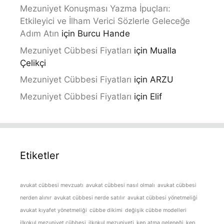
Mezuniyet Konuşması Yazma İpuçları:
Etkileyici ve İlham Verici Sözlerle Geleceğe
Adım Atın
için
Burcu Hande
Mezuniyet Cübbesi Fiyatları
için
Mualla
Çelikçi
Mezuniyet Cübbesi Fiyatları
için
ARZU
Mezuniyet Cübbesi Fiyatları
için
Elif
Etiketler
avukat cübbesi mevzuatı
avukat cübbesi nasıl olmalı
avukat cübbesi
nerden alınır
avukat cübbesi nerde satılır
avukat cübbesi yönetmeliği
avukat kıyafet yönetmeliği
cübbe dikimi
değişik cübbe modelleri
ilkokul mezuniyet cübbesi
ilkokul mezuniyeti
kep atma geleneği
kep