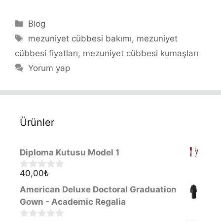
Kategoriler
Blog
Etiketler
mezuniyet cübbesi bakımı
,
mezuniyet
cübbesi fiyatları
,
mezuniyet cübbesi kumaşları
Yorum yap
Ürünler
Diploma Kutusu Model 1
40,00
₺
0
o
American Deluxe Doctoral Graduation
u
t
Gown - Academic Regalia
o
f