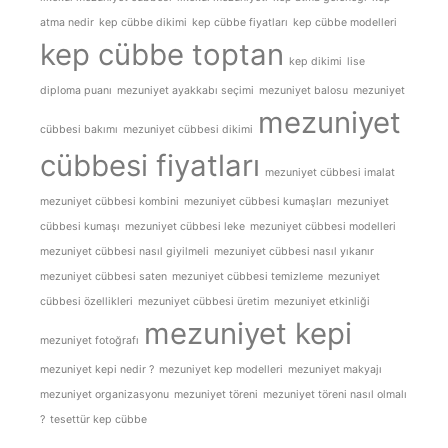
atma nedir
kep cübbe dikimi
kep cübbe fiyatları
kep cübbe modelleri
kep cübbe toptan
kep dikimi
lise
diploma puanı
mezuniyet ayakkabı seçimi
mezuniyet balosu
mezuniyet
mezuniyet
cübbesi bakımı
mezuniyet cübbesi dikimi
cübbesi fiyatları
mezuniyet cübbesi imalat
mezuniyet cübbesi kombini
mezuniyet cübbesi kumaşları
mezuniyet
cübbesi kumaşı
mezuniyet cübbesi leke
mezuniyet cübbesi modelleri
mezuniyet cübbesi nasıl giyilmeli
mezuniyet cübbesi nasıl yıkanır
mezuniyet cübbesi saten
mezuniyet cübbesi temizleme
mezuniyet
cübbesi özellikleri
mezuniyet cübbesi üretim
mezuniyet etkinliği
mezuniyet kepi
mezuniyet fotoğrafı
mezuniyet kepi nedir ?
mezuniyet kep modelleri
mezuniyet makyajı
mezuniyet organizasyonu
mezuniyet töreni
mezuniyet töreni nasıl olmalı
?
tesettür kep cübbe