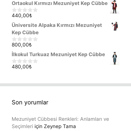
0
Ortaokul Kırmızı Mezuniyet Kep Cübbe
5
o
u
440,00
₺
0
t
o
o
Üniversite Alpaka Kırmızı Mezuniyet
u
f
t
Kep Cübbe
5
o
f
800,00
₺
0
5
o
İlkokul Turkuaz Mezuniyet Kep Cübbe
u
t
o
480,00
₺
0
f
o
5
u
t
o
f
5
Son yorumlar
Mezuniyet Cübbesi Renkleri: Anlamları ve
Seçimleri
için
Zeynep Tama